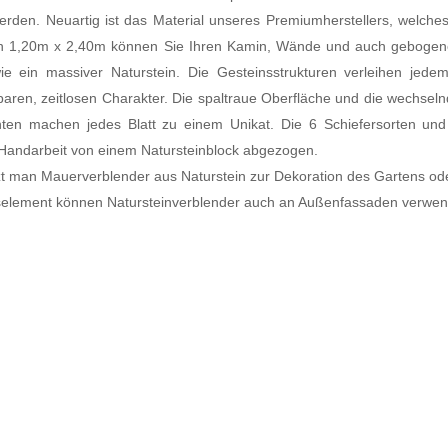
erden. Neuartig ist das Material unseres Premiumherstellers, welch
on 1,20m x 2,40m können Sie Ihren Kamin, Wände und auch gebogene
ie ein massiver Naturstein. Die Gesteinsstrukturen verleihen jede
aren, zeitlosen Charakter. Die spaltraue Oberfläche und die wechseln
chten machen jedes Blatt zu einem Unikat. Die 6 Schiefersorten und
Handarbeit von einem Natursteinblock abgezogen.
t man Mauerverblender aus Naturstein zur Dekoration des Gartens ode
gselement können Natursteinverblender auch an Außenfassaden verwe