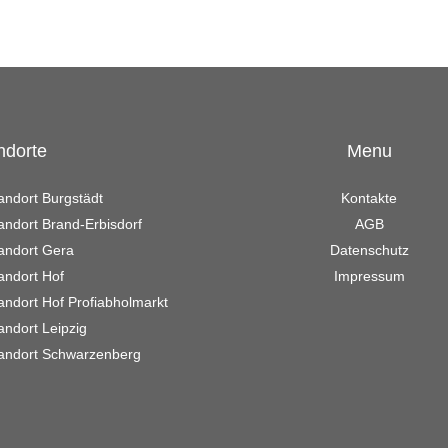
ndorte
Menu
andort Burgstädt
Kontakte
andort Brand-Erbisdorf
AGB
andort Gera
Datenschutz
andort Hof
Impressum
andort Hof Profiabholmarkt
andort Leipzig
andort Schwarzenberg