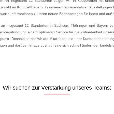
tt. An insgesamt 12 Standorten zeigen wir, in Kooperation mit uns
uswahl an Komplettbädern. In unseren repräsentativen Ausstellungen 
werte Informationen zu Ihren neuen Bodenbelägen für innen und auß
r an insgesamt 12 Standorten in Sachsen, Thüringen und Bayern sor
chberatung und einem optimalen Service für die Zufriedenheit unse
elpunkt. Deshalb setzen wir auf Mitarbeiter, die über Kundenorientier
ügen und darüber hinaus Lust auf eine sich schnell ändernde Handelsl
Wir suchen zur Verstärkung unseres Teams: