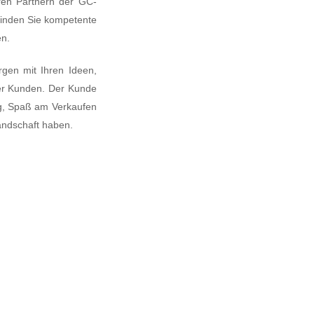
eren Partnern der GC-
finden Sie kompetente
en.
gen mit Ihren Ideen,
rer Kunden. Der Kunde
ung, Spaß am Verkaufen
andschaft haben.