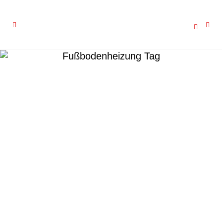
Fußbodenheizung Tag
Schlüter-BEKOTEC-THERM von
Schlüter-Systems
Nach erfolgreichen Werbekampagnen mit
der Zeitschrift Wohnglück und dem
Onlineportal Premiumtest zum Keramik-
Klimaboden geht Schlüter-Systems jetzt
einen großen Schritt weiter....
10 September, 2019
/
0 Comments