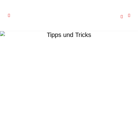
Tipps und Tricks
Schlüter KERDI-LINE-VARIO
Neu im Sortiment: ab sofort bieten wir bei
Fliesen Thomas das neue Schlüter-
KERDI-LINE-VARIO System für die
Linienentwässerung von bodenebenen
Duschen....
21 April, 2021
/
0 Comments
Reinigungshinweise für Ihren Holzboden