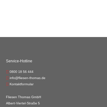
Fliesen Thomas hat die richtigen Produkte
und Ratschläge für Sie, wie Sie ihre
Terrasse, Küchenarbeitsplatte...
20 Mai, 2020
/
0 Comments
Service-Hotline
0800 18 56 444
info@fliesen-thomas.de
Kontaktformular
Fliesen Thomas GmbH
Albert-Viertel-Straße 5